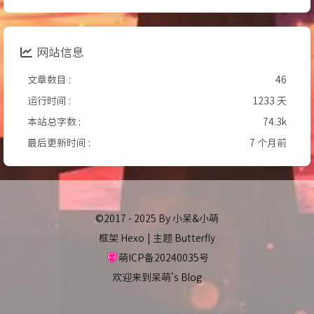
网站信息
文章数目 :
46
运行时间 :
1233 天
本站总字数 :
74.3k
最后更新时间 :
7 个月前
©2017 - 2025 By 小呆&小萌
框架
Hexo
|
主题
Butterfly
萌ICP备20240035号
欢迎来到呆萌's Blog