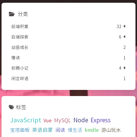
分类
前端积累
32
后端探索
6
幼苗成长
2
慢读
1
折腾小记
4
闲言碎语
1
标签
JavaScript
Node
Express
MySQL
Vue
宝塔面板
英语启蒙
阅读
慢生活
kindle
游山玩水