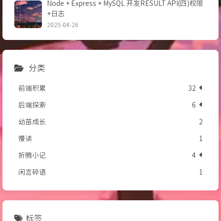
Node + Express + MySQL 开发RESULT API(四)权限
+日志
2025-04-26
分类
前端积累
32
后端探索
6
幼苗成长
2
慢读
1
折腾小记
4
闲言碎语
1
标签