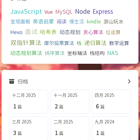
JavaScript
Node
Express
MySQL
Vue
宝塔面板
英语启蒙
阅读
慢生活
kindle
游山玩水
面试
哈希表
Hexo
动态规划
贪心算法
位运算
双指针算法
递归算法
摩尔投票算法
栈
数学运算
NAS
动态规划算法
排序算法
坐标轴法
栈结构
归档
十二月 2025
十一月 2025
四月 2025
1
2
6
篇
篇
篇
三月 2025
二月 2025
九月 2024
3
1
1
篇
篇
篇